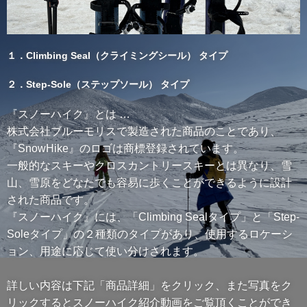
１．Climbing Seal（クライミングシール） タイプ
２．Step-Sole（ステップソール） タイプ
『スノーハイク』とは …
株式会社ブルーモリスで製造された商品のことであり、
『SnowHike』のロゴは商標登録されています。
一般的なスキーやクロスカントリースキーとは異なり、雪
山、雪原をどなたでも容易に歩くことができるように設計
された商品です。
『スノーハイク』には、「Climbing Sealタイプ」と「Step-
Soleタイプ」の２種類のタイプがあり、使用するロケーシ
ョン、用途に応じて使い分けされます。
詳しい内容は下記「商品詳細」をクリック、また写真をク
リックするとスノーハイク紹介動画をご覧頂くことができ